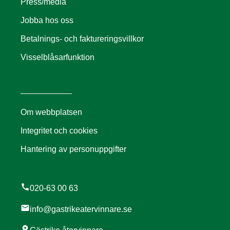
Press/media
Jobba hos oss
Betalnings- och faktureringsvillkor
Visselblåsarfunktion
Om webbplatsen
Integritet och cookies
Hantering av personuppgifter
call
020-63 00 63
mail
info@gastrikeatervinnare.se
location_on