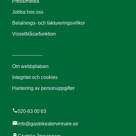
Press/media
Jobba hos oss
Betalnings- och faktureringsvillkor
Visselblåsarfunktion
Om webbplatsen
Integritet och cookies
Hantering av personuppgifter
call
020-63 00 63
mail
info@gastrikeatervinnare.se
location_on