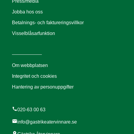
Press/media
Jobba hos oss
Betalnings- och faktureringsvillkor
Visselblåsarfunktion
Om webbplatsen
Integritet och cookies
Hantering av personuppgifter
call
020-63 00 63
mail
info@gastrikeatervinnare.se
location_on