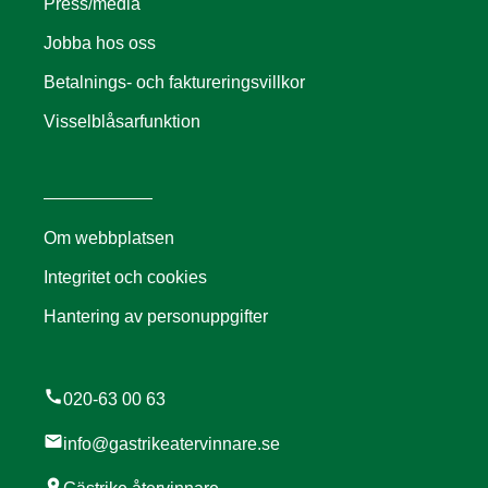
Press/media
Jobba hos oss
Betalnings- och faktureringsvillkor
Visselblåsarfunktion
Om webbplatsen
Integritet och cookies
Hantering av personuppgifter
call
020-63 00 63
mail
info@gastrikeatervinnare.se
location_on