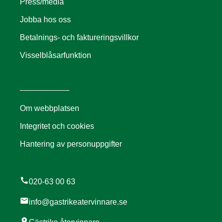
Press/media
Jobba hos oss
Betalnings- och faktureringsvillkor
Visselblåsarfunktion
Om webbplatsen
Integritet och cookies
Hantering av personuppgifter
call
020-63 00 63
mail
info@gastrikeatervinnare.se
location_on