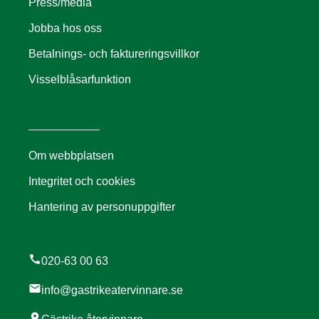
Press/media
Jobba hos oss
Betalnings- och faktureringsvillkor
Visselblåsarfunktion
Om webbplatsen
Integritet och cookies
Hantering av personuppgifter
call
020-63 00 63
mail
info@gastrikeatervinnare.se
location_on