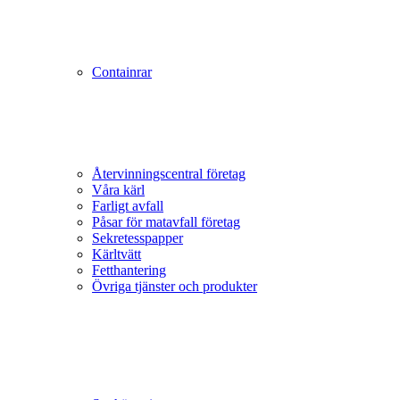
Containrar
Återvinningscentral företag
Våra kärl
Farligt avfall
Påsar för matavfall företag
Sekretesspapper
Kärltvätt
Fetthantering
Övriga tjänster och produkter