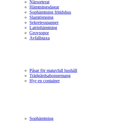
Närsorterat
Hämtningsdagar
Sophämtning fritidshus
Slamtömning
Sekretesspapper
Latrinhämtning
Grovsopor
Avfallstaxa
Påsar för matavfall hushåll
Trädgårds­abonnemang
Hyr en container
Sophämtning