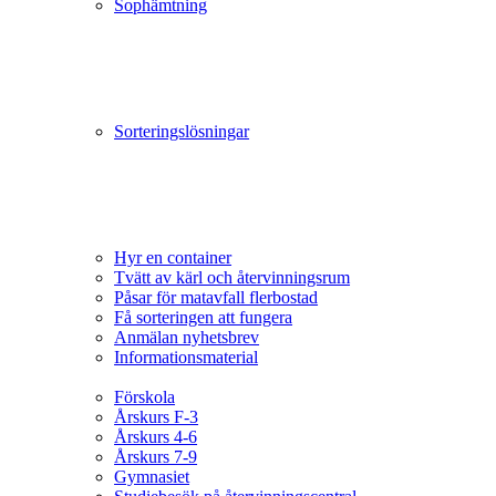
Sophämtning
Sorteringslösningar
Hyr en container
Tvätt av kärl och återvinningsrum
Påsar för matavfall flerbostad
Få sorteringen att fungera
Anmälan nyhetsbrev
Informationsmaterial
Förskola
Årskurs F-3
Årskurs 4-6
Årskurs 7-9
Gymnasiet