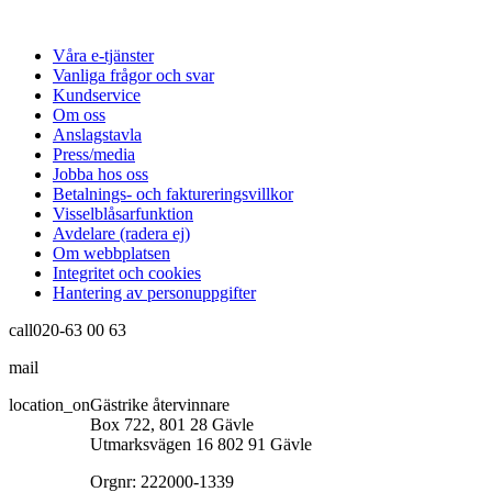
Våra e-tjänster
Vanliga frågor och svar
Kundservice
Om oss
Anslagstavla
Press/media
Jobba hos oss
Betalnings- och faktureringsvillkor
Visselblåsarfunktion
Avdelare (radera ej)
Om webbplatsen
Integritet och cookies
Hantering av personuppgifter
call
020-63 00 63
mail
info@gastrikeatervinnare.se
location_on
Gästrike återvinnare
Box 722, 801 28 Gävle
Utmarksvägen 16 802 91 Gävle
Orgnr: 222000-1339