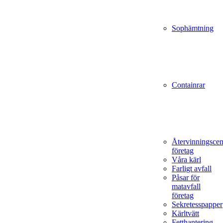
Sophämtning
Containrar
Återvinningscen
företag
Våra kärl
Farligt avfall
Påsar för
matavfall
företag
Sekretesspapper
Kärltvätt
Fetthantering