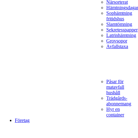
Närsorterat
Hämtningsdaga
Sophämtning
fritidshus
Slamtömning
Sekretesspapper
Latrinhämtning
Grovsopor
Avfallstaxa
Påsar för
matavfall
hushåll
Trädgårds­
abonnemang
Hyr en
container
Företag