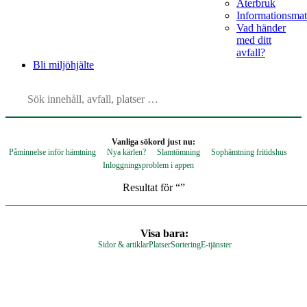
Återbruk
Informationsmat
Vad händer
med ditt
avfall?
Bli
miljöhjälte
Vanliga sökord just nu:
Påminnelse inför hämtning
Nya kärlen?
Slamtömning
Sophämtning fritidshus
Inloggningsproblem i appen
Resultat för “
”
Visa bara:
Sidor & artiklar
Platser
Sortering
E-tjänster