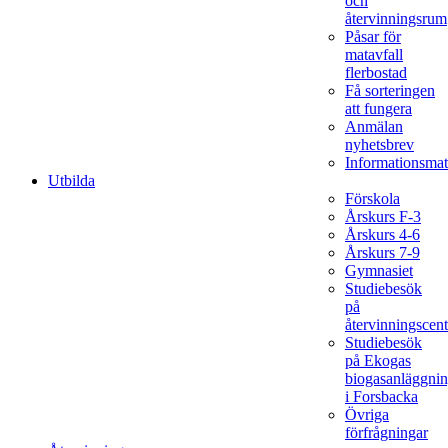
och
återvinningsrum
Påsar för
matavfall
flerbostad
Få sorteringen
att fungera
Anmälan
nyhetsbrev
Informationsmat
Utbilda
Förskola
Årskurs F-3
Årskurs 4-6
Årskurs 7-9
Gymnasiet
Studiebesök
på
återvinningscent
Studiebesök
på Ekogas
biogasanläggni
i Forsbacka
Övriga
förfrågningar