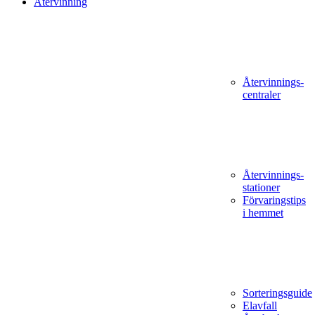
Återvinning
Återvinnings­
centraler
Återvinnings­
stationer
Förvaringstips
i hemmet
Sorteringsguide
Elavfall