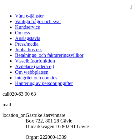
Våra e-tjänster
Vanliga frågor och svar
Kundservice
Om oss
Anslagstavla
Press/media
Jobba hos oss
Betalnings- och faktureringsvillkor
Visselblåsarfunktion
Avdelare (radera ej)
Om webbplatsen
Integritet och cookies
Hantering av personuppgifter
call
020-63 00 63
mail
info@gastrikeatervinnare.se
location_on
Gästrike återvinnare
Box 722, 801 28 Gävle
Utmarksvägen 16 802 91 Gävle
Orgnr: 222000-1339