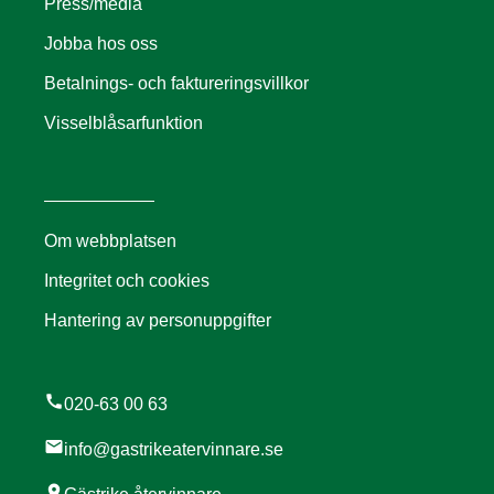
Press/media
Jobba hos oss
Betalnings- och faktureringsvillkor
Visselblåsarfunktion
Om webbplatsen
Integritet och cookies
Hantering av personuppgifter
call
020-63 00 63
mail
info@gastrikeatervinnare.se
location_on