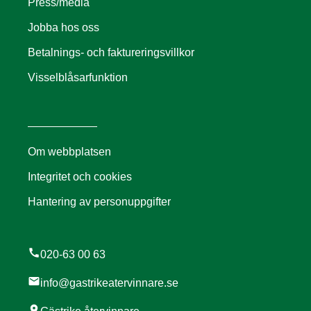
Press/media
Jobba hos oss
Betalnings- och faktureringsvillkor
Visselblåsarfunktion
Om webbplatsen
Integritet och cookies
Hantering av personuppgifter
call
020-63 00 63
mail
info@gastrikeatervinnare.se
location_on