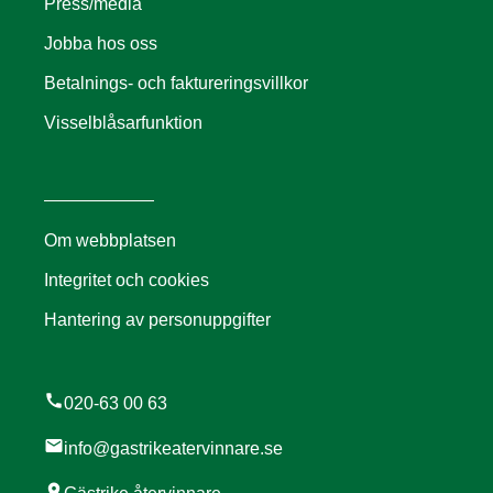
Press/media
Jobba hos oss
Betalnings- och faktureringsvillkor
Visselblåsarfunktion
Om webbplatsen
Integritet och cookies
Hantering av personuppgifter
call
020-63 00 63
mail
info@gastrikeatervinnare.se
location_on