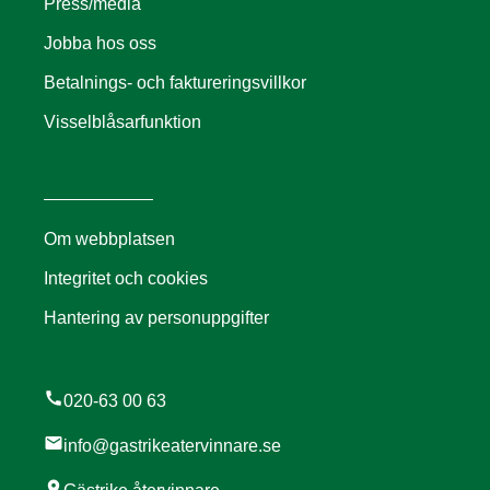
Press/media
Jobba hos oss
Betalnings- och faktureringsvillkor
Visselblåsarfunktion
Om webbplatsen
Integritet och cookies
Hantering av personuppgifter
call
020-63 00 63
mail
info@gastrikeatervinnare.se
location_on