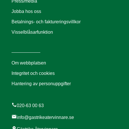
Press/media
Jobba hos oss
Betalnings- och faktureringsvillkor
Visselblåsarfunktion
Om webbplatsen
Integritet och cookies
Hantering av personuppgifter
call
020-63 00 63
mail
info@gastrikeatervinnare.se
location_on