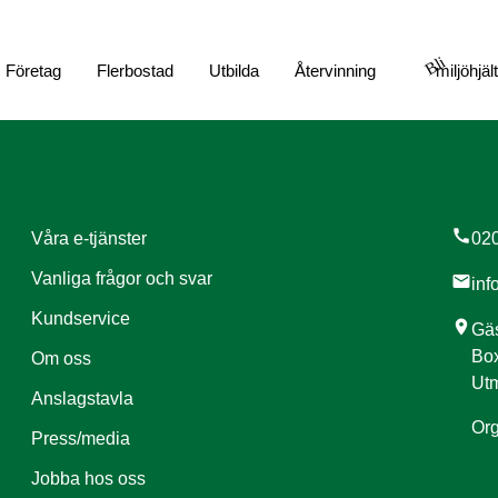
Bli
Företag
Flerbostad
Utbilda
Återvinning
miljöhjäl
call
Våra e-tjänster
020
Vanliga frågor och svar
mail
inf
Kundservice
location_on
Gäs
Box
Om oss
Utm
Anslagstavla
Org
Press/media
Jobba hos oss