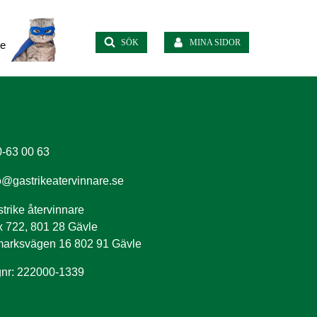
SÖK
MINA SIDOR
te
-63 00 63
o@gastrikeatervinnare.se
trike återvinnare
 722, 801 28 Gävle
arksvägen 16 802 91 Gävle
nr: 222000-1339