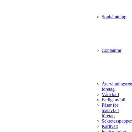
Sophämtning
Containrar
Återvinningscen
företag
Våra kärl
Farligt avfall
Påsar för
matavfall
företag
Sekretesspapper
Kärltvätt
Fetthantering