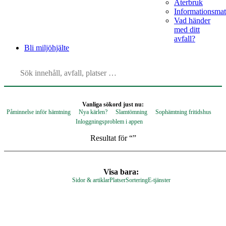
Återbruk
Informationsmat
Vad händer
med ditt
avfall?
Bli
miljöhjälte
Vanliga sökord just nu:
Påminnelse inför hämtning
Nya kärlen?
Slamtömning
Sophämtning fritidshus
Inloggningsproblem i appen
Resultat för “
”
Visa bara:
Sidor & artiklar
Platser
Sortering
E-tjänster