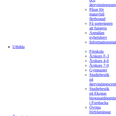
och
återvinningsrum
Påsar för
matavfall
flerbostad
Få sorteringen
att fungera
Anmälan
nyhetsbrev
Informationsmat
Utbilda
Förskola
Årskurs F-3
Årskurs 4-6
Årskurs 7-9
Gymnasiet
Studiebesök
på
återvinningscent
Studiebesök
på Ekogas
biogasanläggni
i Forsbacka
Övriga
förfrågningar