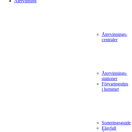
Återvinning
Återvinnings­
centraler
Återvinnings­
stationer
Förvaringstips
i hemmet
Sorteringsguide
Elavfall