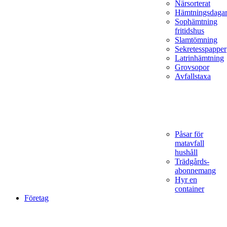
Närsorterat
Hämtningsdaga
Sophämtning
fritidshus
Slamtömning
Sekretesspapper
Latrinhämtning
Grovsopor
Avfallstaxa
Påsar för
matavfall
hushåll
Trädgårds­
abonnemang
Hyr en
container
Företag