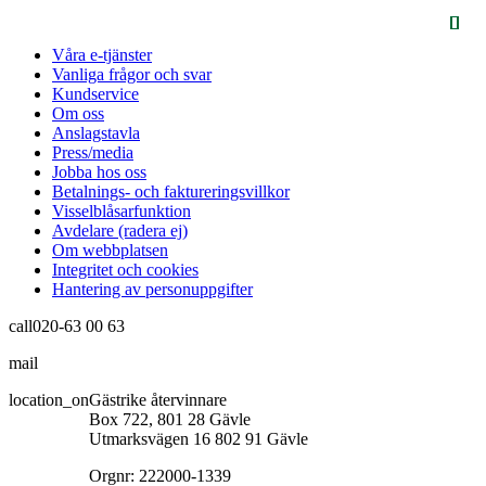
Våra e-tjänster
Vanliga frågor och svar
Kundservice
Om oss
Anslagstavla
Press/media
Jobba hos oss
Betalnings- och faktureringsvillkor
Visselblåsarfunktion
Avdelare (radera ej)
Om webbplatsen
Integritet och cookies
Hantering av personuppgifter
call
020-63 00 63
mail
info@gastrikeatervinnare.se
location_on
Gästrike återvinnare
Box 722, 801 28 Gävle
Utmarksvägen 16 802 91 Gävle
Orgnr: 222000-1339