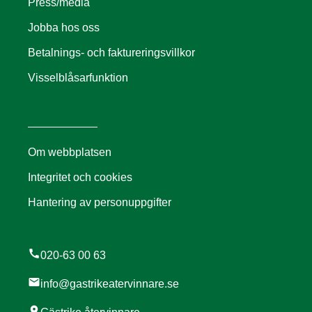
Press/media
Jobba hos oss
Betalnings- och faktureringsvillkor
Visselblåsarfunktion
Om webbplatsen
Integritet och cookies
Hantering av personuppgifter
call
020-63 00 63
mail
info@gastrikeatervinnare.se
location_on