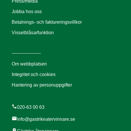
Press/media
Jobba hos oss
Betalnings- och faktureringsvillkor
Visselblåsarfunktion
Om webbplatsen
Integritet och cookies
Hantering av personuppgifter
call
020-63 00 63
mail
info@gastrikeatervinnare.se
location_on