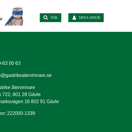
SÖK
MINA SIDOR
te
-63 00 63
o@gastrikeatervinnare.se
trike återvinnare
 722, 801 28 Gävle
arksvägen 16 802 91 Gävle
nr: 222000-1339