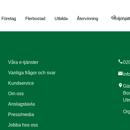
Bli
Företag
Flerbostad
Utbilda
Återvinning
miljöhjäl
call
Våra e-tjänster
020
Vanliga frågor och svar
mail
inf
Kundservice
location_on
Gäs
Box
Om oss
Utm
Anslagstavla
Org
Press/media
Jobba hos oss