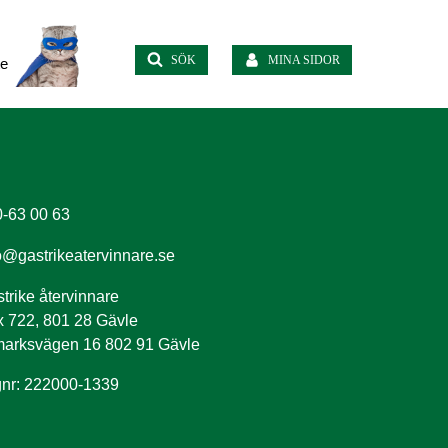
SÖK
MINA SIDOR
te
-63 00 63
o@gastrikeatervinnare.se
trike återvinnare
 722, 801 28 Gävle
arksvägen 16 802 91 Gävle
nr: 222000-1339