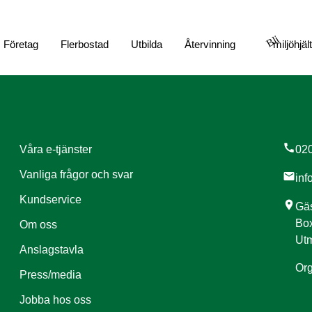
Bli
Företag
Flerbostad
Utbilda
Återvinning
miljöhjäl
call
Våra e-tjänster
020
Vanliga frågor och svar
mail
inf
Kundservice
location_on
Gäs
Box
Om oss
Utm
Anslagstavla
Org
Press/media
Jobba hos oss