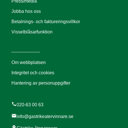
Press/media
Jobba hos oss
Betalnings- och faktureringsvillkor
Visselblåsarfunktion
Om webbplatsen
Integritet och cookies
Hantering av personuppgifter
call
020-63 00 63
mail
info@gastrikeatervinnare.se
location_on