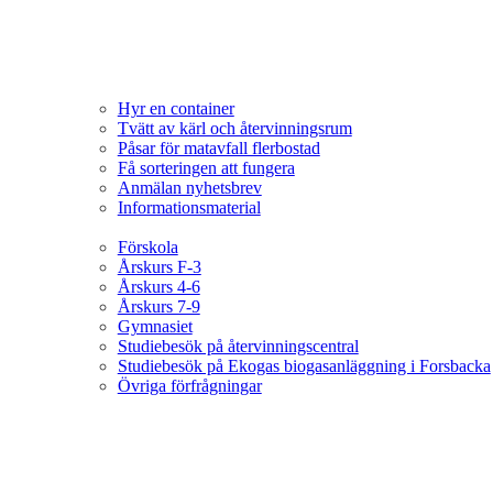
Hyr en container
Tvätt av kärl och återvinningsrum
Påsar för matavfall flerbostad
Få sorteringen att fungera
Anmälan nyhetsbrev
Informationsmaterial
Förskola
Årskurs F-3
Årskurs 4-6
Årskurs 7-9
Gymnasiet
Studiebesök på återvinningscentral
Studiebesök på Ekogas biogasanläggning i Forsbacka
Övriga förfrågningar