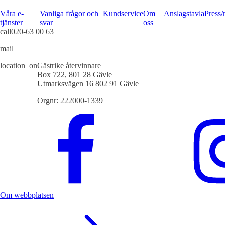
Våra e-
Vanliga frågor och
Kundservice
Om
Anslagstavla
Press/
tjänster
svar
oss
call
020-63 00 63
mail
info@gastrikeatervinnare.se
location_on
Gästrike återvinnare
Box 722, 801 28 Gävle
Utmarksvägen 16 802 91 Gävle
Orgnr: 222000-1339
Om webbplatsen