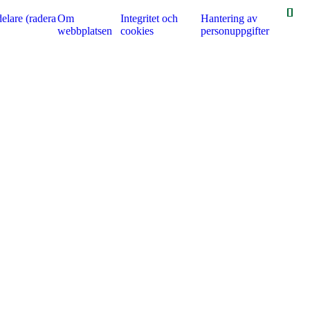
elare (radera
Om
Integritet och
Hantering av
webbplatsen
cookies
personuppgifter