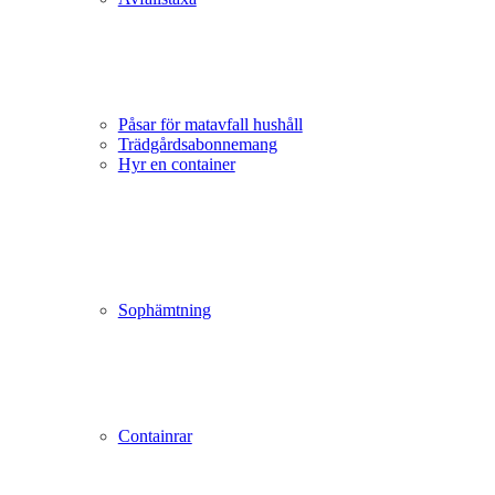
Påsar för matavfall hushåll
Trädgårds­abonnemang
Hyr en container
Sophämtning
Containrar