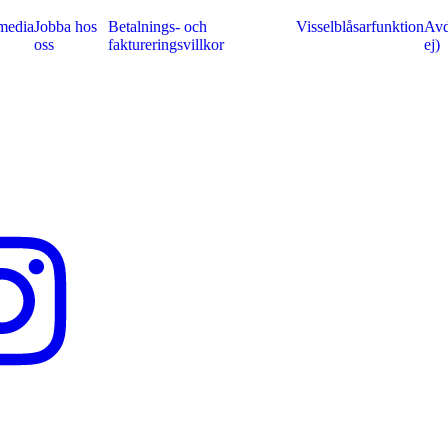
media
Jobba hos
Betalnings- och
Visselblåsarfunktion
Avd
oss
faktureringsvillkor
ej)