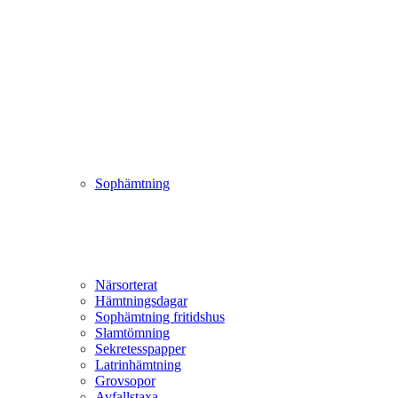
Sophämtning
Närsorterat
Hämtningsdagar
Sophämtning fritidshus
Slamtömning
Sekretesspapper
Latrinhämtning
Grovsopor
Avfallstaxa