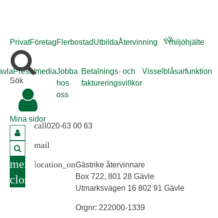
Bli
Privat
Företag
Flerbostad
Utbilda
Återvinning
miljöhjälte
avla
Press/media
Jobba
Betalnings- och
Visselblåsarfunktion
Sök
hos
faktureringsvillkor
oss
Mina sidor
call
020-63 00 63
mail
info@gastrikeatervinnare.se
menu
location_on
Gästrike återvinnare
Box 722, 801 28 Gävle
close
Utmarksvägen 16 802 91 Gävle
Orgnr: 222000-1339