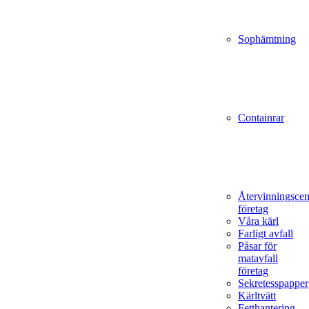
Sophämtning
Containrar
Återvinningscen
företag
Våra kärl
Farligt avfall
Påsar för
matavfall
företag
Sekretesspapper
Kärltvätt
Fetthantering