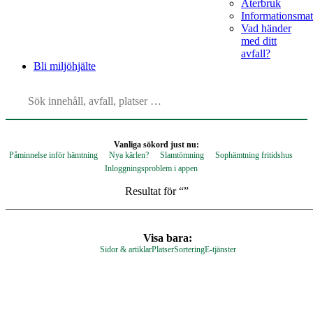
Återbruk
Informationsmat
Vad händer
med ditt
avfall?
Bli
miljöhjälte
Vanliga sökord just nu:
Påminnelse inför hämtning
Nya kärlen?
Slamtömning
Sophämtning fritidshus
Inloggningsproblem i appen
Resultat för “
”
Visa bara:
Sidor & artiklar
Platser
Sortering
E-tjänster