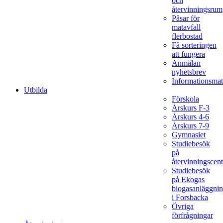
och
återvinningsrum
Påsar för
matavfall
flerbostad
Få sorteringen
att fungera
Anmälan
nyhetsbrev
Informationsmat
Utbilda
Förskola
Årskurs F-3
Årskurs 4-6
Årskurs 7-9
Gymnasiet
Studiebesök
på
återvinningscent
Studiebesök
på Ekogas
biogasanläggni
i Forsbacka
Övriga
förfrågningar