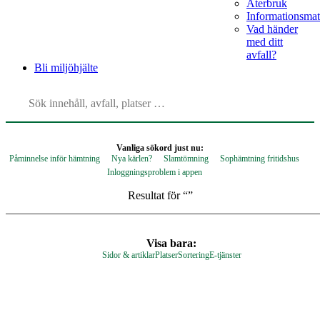
Återbruk
Informationsmat
Vad händer
med ditt
avfall?
Bli
miljöhjälte
Vanliga sökord just nu:
Påminnelse inför hämtning
Nya kärlen?
Slamtömning
Sophämtning fritidshus
Inloggningsproblem i appen
Resultat för “
”
Visa bara:
Sidor & artiklar
Platser
Sortering
E-tjänster