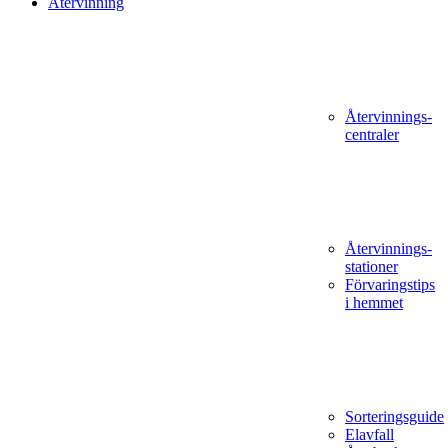
Återvinning
Återvinnings­
centraler
Återvinnings­
stationer
Förvaringstips
i hemmet
Sorteringsguide
Elavfall