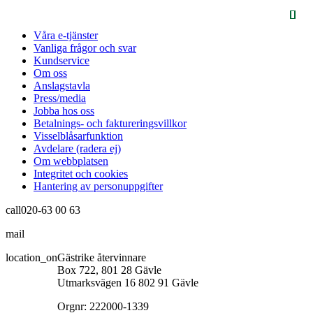
Våra e-tjänster
Vanliga frågor och svar
Kundservice
Om oss
Anslagstavla
Press/media
Jobba hos oss
Betalnings- och faktureringsvillkor
Visselblåsarfunktion
Avdelare (radera ej)
Om webbplatsen
Integritet och cookies
Hantering av personuppgifter
call
020-63 00 63
mail
info@gastrikeatervinnare.se
location_on
Gästrike återvinnare
Box 722, 801 28 Gävle
Utmarksvägen 16 802 91 Gävle
Orgnr: 222000-1339