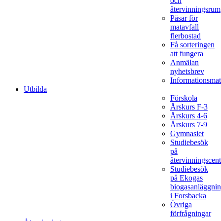
och
återvinningsrum
Påsar för
matavfall
flerbostad
Få sorteringen
att fungera
Anmälan
nyhetsbrev
Informationsmat
Utbilda
Förskola
Årskurs F-3
Årskurs 4-6
Årskurs 7-9
Gymnasiet
Studiebesök
på
återvinningscent
Studiebesök
på Ekogas
biogasanläggni
i Forsbacka
Övriga
förfrågningar