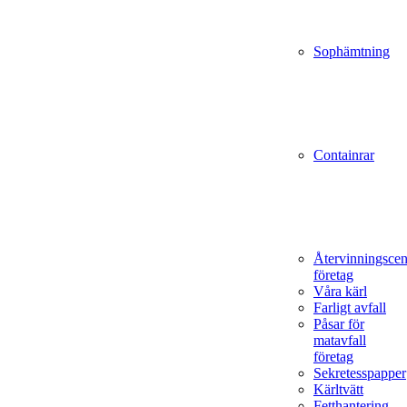
Sophämtning
Containrar
Återvinningscen
företag
Våra kärl
Farligt avfall
Påsar för
matavfall
företag
Sekretesspapper
Kärltvätt
Fetthantering