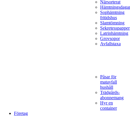
Närsorterat
Hämtningsdaga
Sophämtning
fritidshus
Slamtömning
Sekretesspapper
Latrinhämtning
Grovsopor
Avfallstaxa
Påsar för
matavfall
hushåll
Trädgårds­
abonnemang
Hyr en
container
Företag