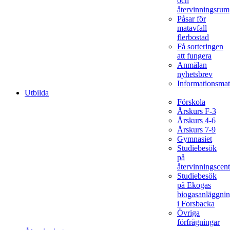
och
återvinningsrum
Påsar för
matavfall
flerbostad
Få sorteringen
att fungera
Anmälan
nyhetsbrev
Informationsmat
Utbilda
Förskola
Årskurs F-3
Årskurs 4-6
Årskurs 7-9
Gymnasiet
Studiebesök
på
återvinningscent
Studiebesök
på Ekogas
biogasanläggni
i Forsbacka
Övriga
förfrågningar