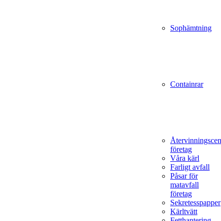
Sophämtning
Containrar
Återvinningscen
företag
Våra kärl
Farligt avfall
Påsar för
matavfall
företag
Sekretesspapper
Kärltvätt
Fetthantering