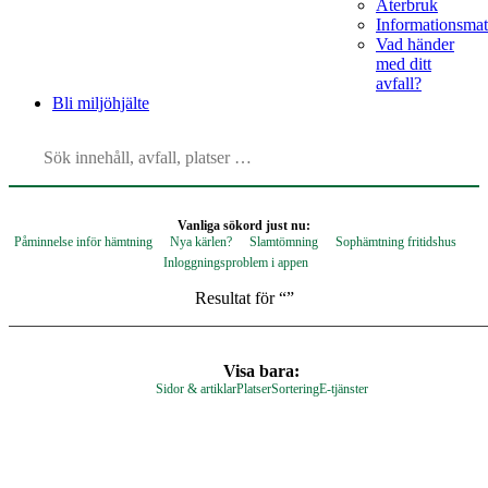
Återbruk
Informationsmat
Vad händer
med ditt
avfall?
Bli
miljöhjälte
Vanliga sökord just nu:
Påminnelse inför hämtning
Nya kärlen?
Slamtömning
Sophämtning fritidshus
Inloggningsproblem i appen
Resultat för “
”
Visa bara:
Sidor & artiklar
Platser
Sortering
E-tjänster