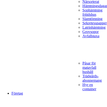
Närsorterat
Hämtningsdaga
Sophämtning
fritidshus
Slamtömning
Sekretesspapper
Latrinhämtning
Grovsopor
Avfallstaxa
Påsar för
matavfall
hushåll
Trädgårds­
abonnemang
Hyr en
container
Företag