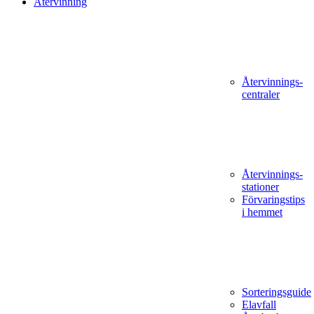
Återvinning
Återvinnings­
centraler
Återvinnings­
stationer
Förvaringstips
i hemmet
Sorteringsguide
Elavfall