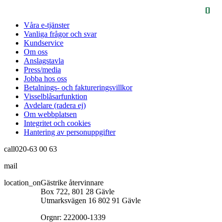
Våra e-tjänster
Vanliga frågor och svar
Kundservice
Om oss
Anslagstavla
Press/media
Jobba hos oss
Betalnings- och faktureringsvillkor
Visselblåsarfunktion
Avdelare (radera ej)
Om webbplatsen
Integritet och cookies
Hantering av personuppgifter
call
020-63 00 63
mail
info@gastrikeatervinnare.se
location_on
Gästrike återvinnare
Box 722, 801 28 Gävle
Utmarksvägen 16 802 91 Gävle
Orgnr: 222000-1339