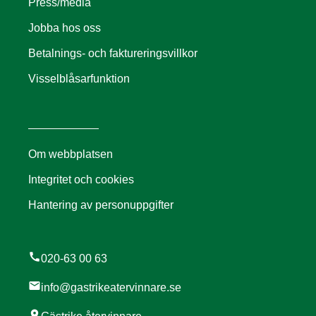
Press/media
Jobba hos oss
Betalnings- och faktureringsvillkor
Visselblåsarfunktion
Om webbplatsen
Integritet och cookies
Hantering av personuppgifter
call
020-63 00 63
mail
info@gastrikeatervinnare.se
location_on