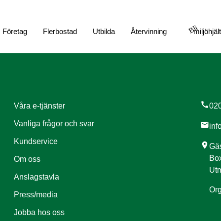
Bli
Företag
Flerbostad
Utbilda
Återvinning
miljöhjäl
call
Våra e-tjänster
020
Vanliga frågor och svar
mail
inf
Kundservice
location_on
Gäs
Box
Om oss
Utm
Anslagstavla
Org
Press/media
Jobba hos oss