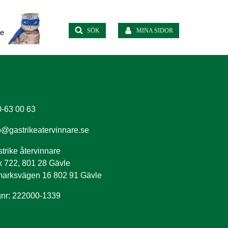
SÖK
MINA SIDOR
te
-63 00 63
o@gastrikeatervinnare.se
trike återvinnare
 722, 801 28 Gävle
arksvägen 16 802 91 Gävle
nr: 222000-1339