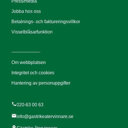
Press/media
Jobba hos oss
Betalnings- och faktureringsvillkor
Visselblåsarfunktion
Om webbplatsen
Integritet och cookies
Hantering av personuppgifter
call
020-63 00 63
mail
info@gastrikeatervinnare.se
location_on