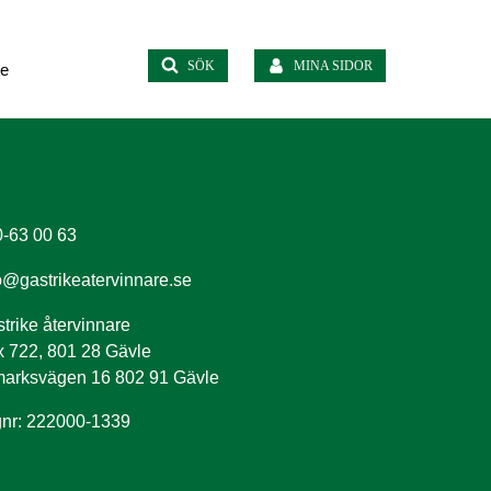
SÖK
MINA SIDOR
te
-63 00 63
o@gastrikeatervinnare.se
trike återvinnare
 722, 801 28 Gävle
arksvägen 16 802 91 Gävle
nr: 222000-1339