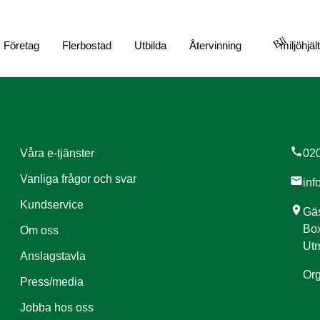
Bli
Företag
Flerbostad
Utbilda
Återvinning
miljöhjäl
call
Våra e-tjänster
020
Vanliga frågor och svar
mail
inf
Kundservice
location_on
Gäs
Box
Om oss
Utm
Anslagstavla
Org
Press/media
Jobba hos oss