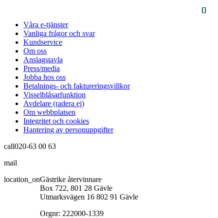
Våra e-tjänster
Vanliga frågor och svar
Kundservice
Om oss
Anslagstavla
Press/media
Jobba hos oss
Betalnings- och faktureringsvillkor
Visselblåsarfunktion
Avdelare (radera ej)
Om webbplatsen
Integritet och cookies
Hantering av personuppgifter
call
020-63 00 63
mail
info@gastrikeatervinnare.se
location_on
Gästrike återvinnare
Box 722, 801 28 Gävle
Utmarksvägen 16 802 91 Gävle
Orgnr: 222000-1339