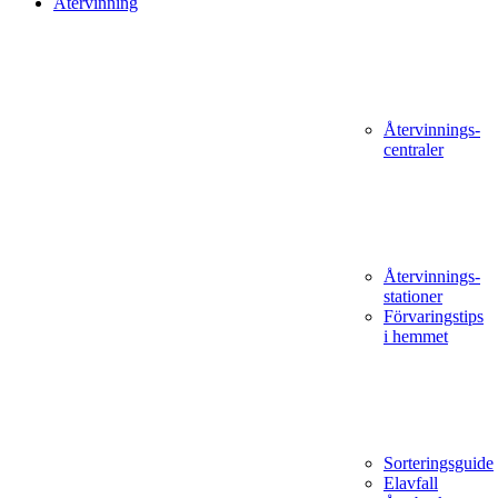
Återvinning
Återvinnings­
centraler
Återvinnings­
stationer
Förvaringstips
i hemmet
Sorteringsguide
Elavfall