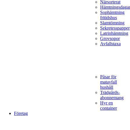
Närsorterat
Hämtningsdaga
Sophämtning
fritidshus
Slamtömning
Sekretesspapper
Latrinhämtning
Grovsopor
Avfallstaxa
Påsar för
matavfall
hushåll
Trädgårds­
abonnemang
Hyr en
container
Företag