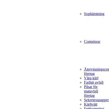
Sophämtning
Containrar
Återvinningscen
företag
Våra kärl
Farligt avfall
Påsar för
matavfall
företag
Sekretesspapper
Kärltvätt
Fetthantering