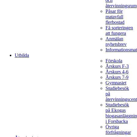
och
återvinningsrum
Påsar för
matavfall
flerbostad
Få sorteringen
att fungera
Anmälan
nyhetsbrev
Informationsmat
Utbilda
Förskola
Årskurs F-3
Årskurs 4-6
Årskurs 7-9
Gymnasiet
Studiebesök
på
återvinningscent
Studiebesök
på Ekogas
biogasanläggni
i Forsbacka
Övriga
förfrågningar