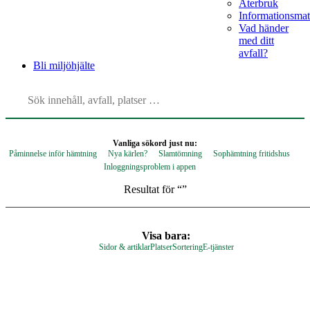
Återbruk
Informationsmat
Vad händer
med ditt
avfall?
Bli
miljöhjälte
Vanliga sökord just nu:
Påminnelse inför hämtning
Nya kärlen?
Slamtömning
Sophämtning fritidshus
Inloggningsproblem i appen
Resultat för “
”
Visa bara:
Sidor & artiklar
Platser
Sortering
E-tjänster