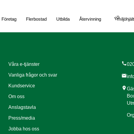
Bli
Företag
Flerbostad
Utbilda
Återvinning
miljöhjäl
call
Våra e-tjänster
020
Vanliga frågor och svar
mail
inf
Kundservice
location_on
Gäs
Box
Om oss
Utm
Anslagstavla
Org
Press/media
Jobba hos oss