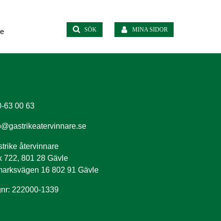
SÖK
MINA SIDOR
te
-63 00 63
o@gastrikeatervinnare.se
trike återvinnare
 722, 801 28 Gävle
arksvägen 16 802 91 Gävle
nr: 222000-1339