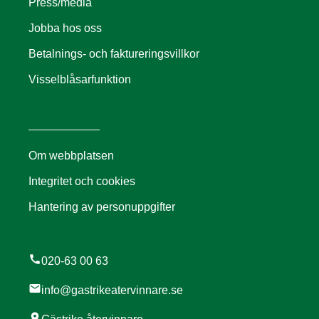
Press/media
Jobba hos oss
Betalnings- och faktureringsvillkor
Visselblåsarfunktion
Om webbplatsen
Integritet och cookies
Hantering av personuppgifter
call
020-63 00 63
mail
info@gastrikeatervinnare.se
location_on