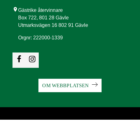
location_on
Gästrike återvinnare
Box 722, 801 28 Gävle
Utmarksvägen 16 802 91 Gävle
Orgnr: 222000-1339
OM WEBBPLATSEN