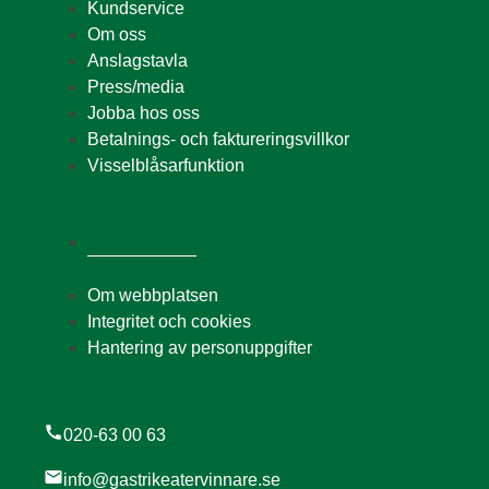
Kundservice
Om oss
Anslagstavla
Press/media
Jobba hos oss
Betalnings- och faktureringsvillkor
Visselblåsarfunktion
Om webbplatsen
Integritet och cookies
Hantering av personuppgifter
call
020-63 00 63
mail
info@gastrikeatervinnare.se