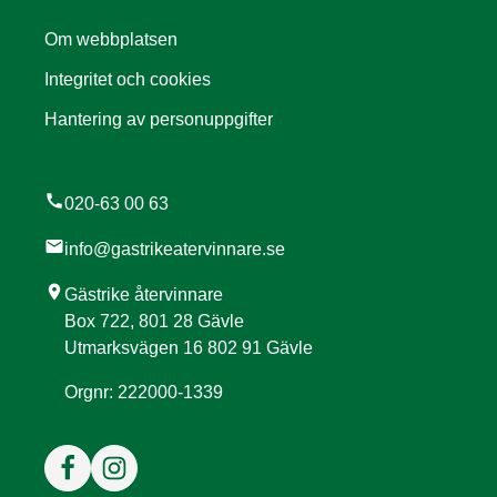
Om webbplatsen
Integritet och cookies
Hantering av personuppgifter
call
020-63 00 63
mail
info@gastrikeatervinnare.se
location_on
Gästrike återvinnare
Box 722, 801 28 Gävle
Utmarksvägen 16 802 91 Gävle
Orgnr: 222000-1339