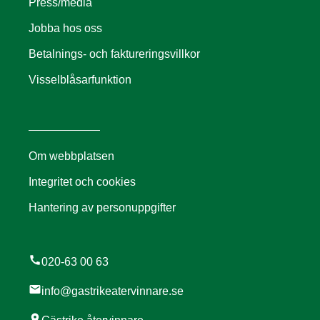
Press/media
Jobba hos oss
Betalnings- och faktureringsvillkor
Visselblåsarfunktion
Om webbplatsen
Integritet och cookies
Hantering av personuppgifter
call
020-63 00 63
mail
info@gastrikeatervinnare.se
location_on