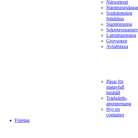
Närsorterat
Hämtningsdaga
Sophämtning
fritidshus
Slamtömning
Sekretesspapper
Latrinhämtning
Grovsopor
Avfallstaxa
Påsar för
matavfall
hushåll
Trädgårds­
abonnemang
Hyr en
container
Företag