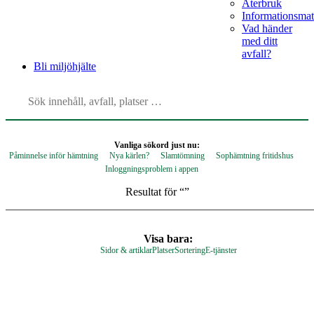
Återbruk
Informationsmat
Vad händer
med ditt
avfall?
Bli
miljöhjälte
Vanliga sökord just nu:
Påminnelse inför hämtning
Nya kärlen?
Slamtömning
Sophämtning fritidshus
Inloggningsproblem i appen
Resultat för “
”
Visa bara:
Sidor & artiklar
Platser
Sortering
E-tjänster