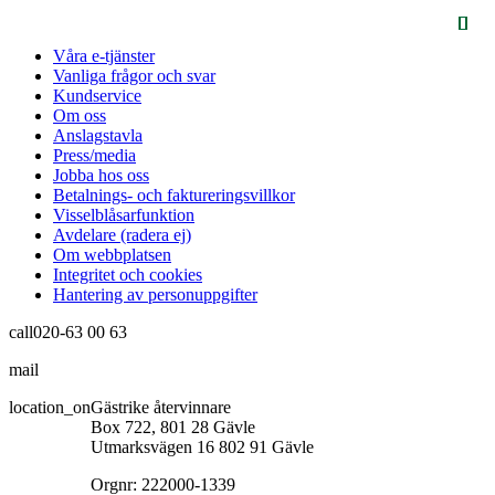
Våra e-tjänster
Vanliga frågor och svar
Kundservice
Om oss
Anslagstavla
Press/media
Jobba hos oss
Betalnings- och faktureringsvillkor
Visselblåsarfunktion
Avdelare (radera ej)
Om webbplatsen
Integritet och cookies
Hantering av personuppgifter
call
020-63 00 63
mail
info@gastrikeatervinnare.se
location_on
Gästrike återvinnare
Box 722, 801 28 Gävle
Utmarksvägen 16 802 91 Gävle
Orgnr: 222000-1339