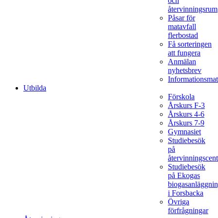
och
återvinningsrum
Påsar för
matavfall
flerbostad
Få sorteringen
att fungera
Anmälan
nyhetsbrev
Informationsmat
Utbilda
Förskola
Årskurs F-3
Årskurs 4-6
Årskurs 7-9
Gymnasiet
Studiebesök
på
återvinningscent
Studiebesök
på Ekogas
biogasanläggni
i Forsbacka
Övriga
förfrågningar