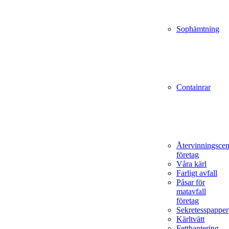
Sophämtning
Containrar
Återvinningscen
företag
Våra kärl
Farligt avfall
Påsar för
matavfall
företag
Sekretesspapper
Kärltvätt
Fetthantering