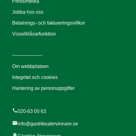
Press/media
Jobba hos oss
Betalnings- och faktureringsvillkor
Visselblåsarfunktion
Om webbplatsen
Integritet och cookies
Hantering av personuppgifter
call
020-63 00 63
mail
info@gastrikeatervinnare.se
location_on