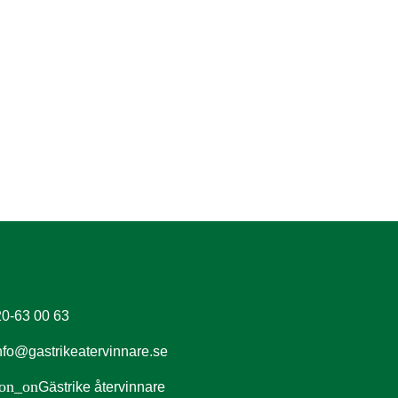
0-63 00 63
nfo@gastrikeatervinnare.se
ion_on
Gästrike återvinnare