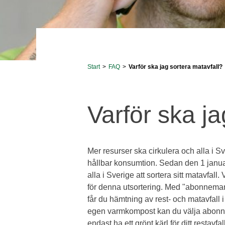
Start
>
FAQ
>
Varför ska jag sortera matavfall?
Varför ska ja
Mer resurser ska cirkulera och alla i Sv
hållbar konsumtion. Sedan den 1 januari
alla i Sverige att sortera sitt matavfal
för denna utsortering. Med "abonneman
får du hämtning av rest- och matavfall 
egen varmkompost kan du välja abo
endast ha ett grönt kärl för ditt restavfall