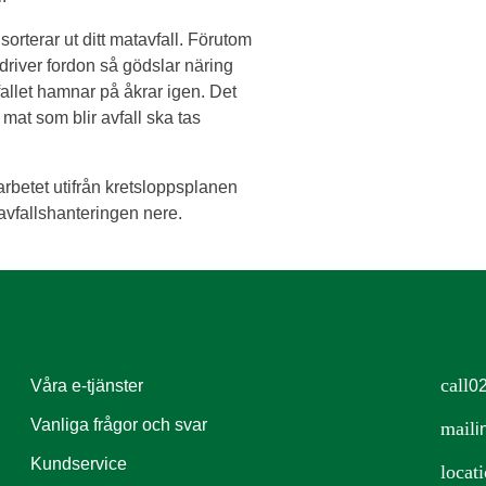
 sorterar ut ditt matavfall. Förutom
t driver fordon så gödslar näring
vfallet hamnar på åkrar igen. Det
 mat som blir avfall ska tas
arbetet utifrån kretsloppsplanen
r avfallshanteringen nere.
call
Våra e-tjänster
02
Vanliga frågor och svar
mail
i
Kundservice
locat