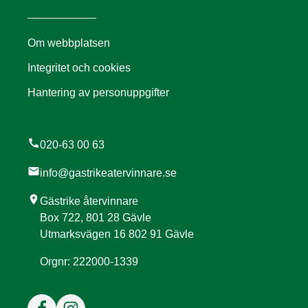
Om webbplatsen
Integritet och cookies
Hantering av personuppgifter
call
020-63 00 63
mail
info@gastrikeatervinnare.se
location_on
Gästrike återvinnare
Box 722, 801 28 Gävle
Utmarksvägen 16 802 91 Gävle
Orgnr: 222000-1339