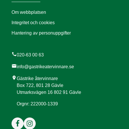
Om webbplatsen
Integritet och cookies
Hantering av personuppgifter
call
020-63 00 63
mail
info@gastrikeatervinnare.se
location_on
Gästrike återvinnare
Box 722, 801 28 Gävle
Utmarksvägen 16 802 91 Gävle
Orgnr: 222000-1339