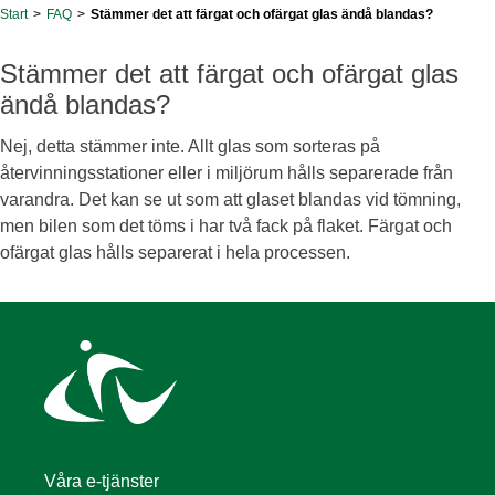
Start
>
FAQ
>
Stämmer det att färgat och ofärgat glas ändå blandas?
Stämmer det att färgat och ofärgat glas
ändå blandas?
Nej, detta stämmer inte. A
llt glas som sorteras på
återvinningsstationer eller i miljörum håll
s separerade från
varandra
.
Det kan se ut som att
glaset blandas vid tömning,
men b
ilen som
det
töms i har två fack på flaket
.
Färgat och
ofärgat glas hålls
separerat i hela processen.
Våra e-tjänster