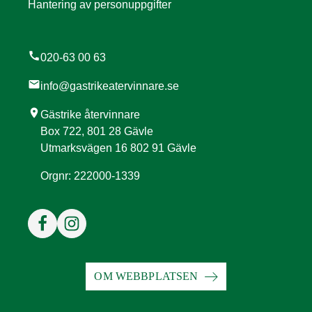
Hantering av personuppgifter
call
020-63 00 63
mail
info@gastrikeatervinnare.se
location_on
Gästrike återvinnare
Box 722, 801 28 Gävle
Utmarksvägen 16 802 91 Gävle
Orgnr: 222000-1339
OM WEBBPLATSEN