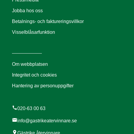
Jobba hos oss
Betalnings- och faktureringsvillkor
Visselblåsarfunktion
Om webbplatsen
Integritet och cookies
Hantering av personuppgifter
call
020-63 00 63
mail
info@gastrikeatervinnare.se
location_on
Gästrike återvinnare