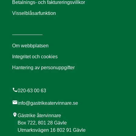
Betalnings- och faktureringsvillkor
Visselblåsarfunktion
Om webbplatsen
Integritet och cookies
Hantering av personuppgifter
call
020-63 00 63
mail
info@gastrikeatervinnare.se
location_on
Gästrike återvinnare
Box 722, 801 28 Gävle
Utmarksvägen 16 802 91 Gävle