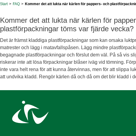
Start
>
FAQ
>
Kommer det att lukta när kärlen för pappers- och plastförpackn
Kommer det att lukta när kärlen för pappe
plastförpackningar töms var fjärde vecka?
Det är främst kladdiga plastförpackningar
som kan orsaka luktp
matrester och lägg i matavfallspåsen. Lägg mindre plastförpackn
begagnade plastförpackningar och förslut dem väl
. På så vis s
riskerar inte att lösa förpackningar blåser iväg vid tömning.
Förp
inte vara helt rena för att kunna återvinnas
, men för att slippa
lu
at
t undvika kladd.
Rengör kärlen då och då om det blir kladd i 