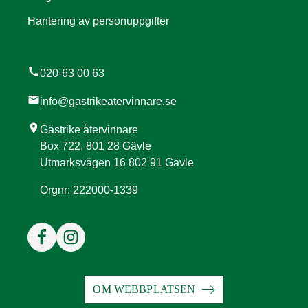
Hantering av personuppgifter
call
020-63 00 63
mail
info@gastrikeatervinnare.se
location_on
Gästrike återvinnare
Box 722, 801 28 Gävle
Utmarksvägen 16 802 91 Gävle
Orgnr: 222000-1339
OM WEBBPLATSEN