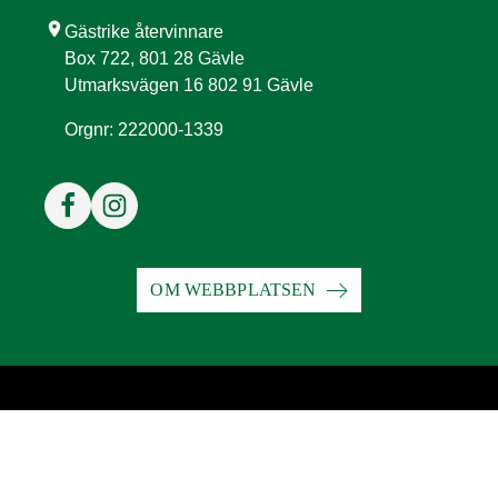
location_on
Gästrike återvinnare
Box 722, 801 28 Gävle
Utmarksvägen 16 802 91 Gävle
Orgnr: 222000-1339
OM WEBBPLATSEN