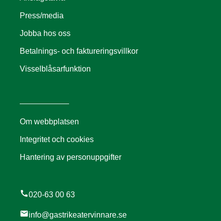
Press/media
Jobba hos oss
Betalnings- och faktureringsvillkor
Visselblåsarfunktion
Om webbplatsen
Integritet och cookies
Hantering av personuppgifter
call
020-63 00 63
mail
info@gastrikeatervinnare.se