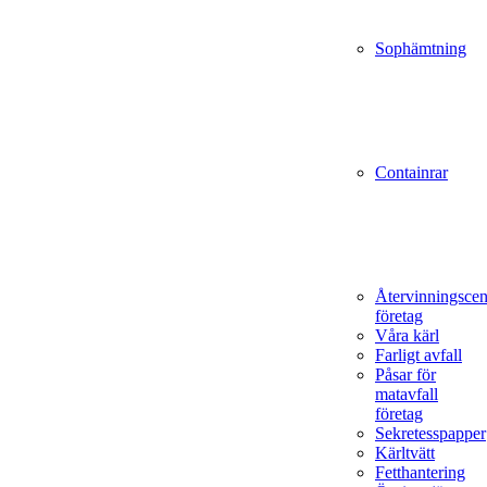
Sophämtning
Containrar
Återvinningscen
företag
Våra kärl
Farligt avfall
Påsar för
matavfall
företag
Sekretesspapper
Kärltvätt
Fetthantering