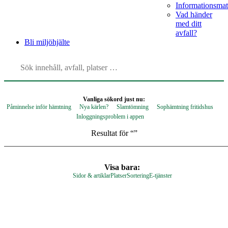
Informationsmat
Vad händer
med ditt
avfall?
Bli
miljöhjälte
Vanliga sökord just nu:
Påminnelse inför hämtning
Nya kärlen?
Slamtömning
Sophämtning fritidshus
Inloggningsproblem i appen
Resultat för “
”
Visa bara:
Sidor & artiklar
Platser
Sortering
E-tjänster