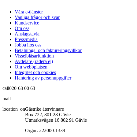
Våra e-tjänster
Vanliga frågor och svar
Kundservice
Om oss
Anslagstavla
Press/media
Jobba hos oss
Betalnings- och faktureringsvillkor
Visselblåsarfunktion
Avdelare (radera ej)
Om webbplatsen
Integritet och cookies
Hantering av personuppgifter
call
020-63 00 63
mail
info@gastrikeatervinnare.se
location_on
Gästrike återvinnare
Box 722, 801 28 Gävle
Utmarksvägen 16 802 91 Gävle
Orgnr: 222000-1339