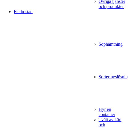
Övriga tjänster
och produkter
Flerbostad
Sophämtning
Sorteringslösnin
Hyr en
container
Tvätt av kärl
och