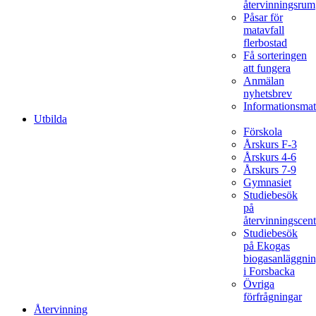
återvinningsrum
Påsar för
matavfall
flerbostad
Få sorteringen
att fungera
Anmälan
nyhetsbrev
Informationsmat
Utbilda
Förskola
Årskurs F-3
Årskurs 4-6
Årskurs 7-9
Gymnasiet
Studiebesök
på
återvinningscent
Studiebesök
på Ekogas
biogasanläggni
i Forsbacka
Övriga
förfrågningar
Återvinning