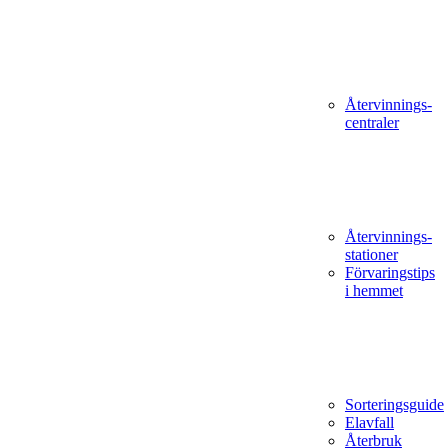
Återvinnings­
centraler
Återvinnings­
stationer
Förvaringstips
i hemmet
Sorteringsguide
Elavfall
Återbruk