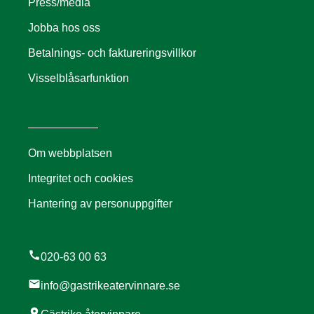
Press/media
Jobba hos oss
Betalnings- och faktureringsvillkor
Visselblåsarfunktion
Om webbplatsen
Integritet och cookies
Hantering av personuppgifter
call
020-63 00 63
mail
info@gastrikeatervinnare.se
location_on