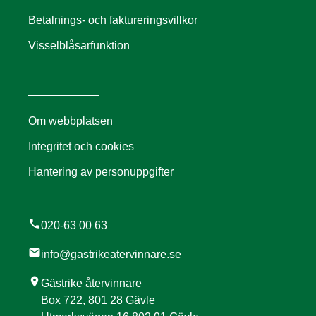
Betalnings- och faktureringsvillkor
Visselblåsarfunktion
Om webbplatsen
Integritet och cookies
Hantering av personuppgifter
call
020-63 00 63
mail
info@gastrikeatervinnare.se
location_on
Gästrike återvinnare
Box 722, 801 28 Gävle