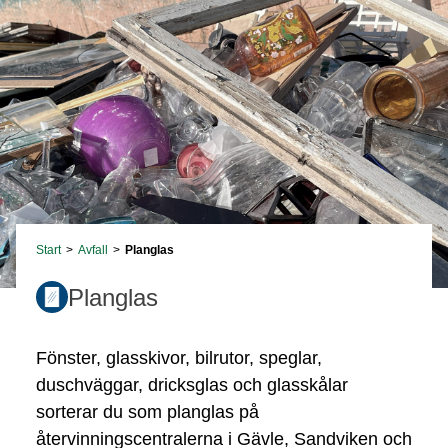
Start
>
Avfall
>
Planglas
Planglas
Fönster, glasskivor, bilrutor, speglar,
duschväggar, dricksglas och glasskålar
sorterar du som planglas på
återvinningscentralerna i Gävle, Sandviken och