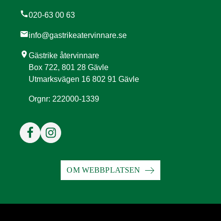
call
020-63 00 63
mail
info@gastrikeatervinnare.se
location_on
Gästrike återvinnare
Box 722, 801 28 Gävle
Utmarksvägen 16 802 91 Gävle
Orgnr: 222000-1339
OM WEBBPLATSEN