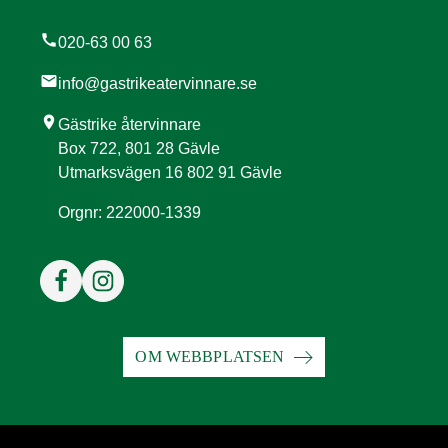
call
020-63 00 63
mail
info@gastrikeatervinnare.se
location_on
Gästrike återvinnare
Box 722, 801 28 Gävle
Utmarksvägen 16 802 91 Gävle
Orgnr: 222000-1339
OM WEBBPLATSEN